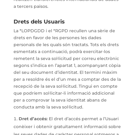
a tercers països.
Drets dels Usuaris
La *LOPDGDD i el *RGPD recullen una sèrie de
drets en favor de les persones les dades
personals de les quals són tractats. Tots els drets
esmentats a continuació, podrà exercitar-los
remetent la seva sol·licitud per correu electrònic
segons s’indica en l’apartat 1, acompanyant còpia
del seu document d’identitat. El termini màxim
per a resoldre és el d’un mes a comptar des de la
recepció de la seva sol·licitud. Tingui en compte
que podríem sol·licitar-li informació addicional
per a comprovar la seva identitat abans de
conducta amb la seva sol·licitud.
Dret d’accés:
El dret d’accés permet a l’Usuari
conèixer i obtenir gratuïtament informació sobre
les seves dades de caràcter personal sotmesos a