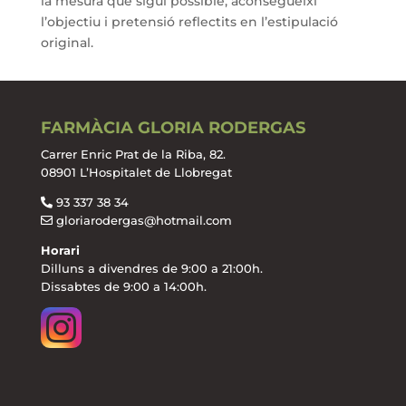
la mesura que sigui possible, aconsegueixi
l’objectiu i pretensió reflectits en l’estipulació
original.
FARMÀCIA GLORIA RODERGAS
Carrer Enric Prat de la Riba, 82.
08901 L’Hospitalet de Llobregat
93 337 38 34
gloriarodergas@hotmail.com
Horari
Dilluns a divendres de 9:00 a 21:00h.
Dissabtes de 9:00 a 14:00h.