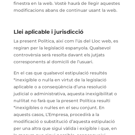
finestra en la web. Vostè haurà de llegir aquestes
modificacions abans de continuar usant la web.
Llei aplicable i jurisdicció
La present Política, així com l’ús del Lloc web, es
regiran per la legislació espanyola. Qualsevol
controvèrsia serà resolta davant els jutjats
corresponents al domicili de l’usuari.
En el cas que qualsevol estipulació resultés
*inexigible o nul·la en virtut de la legislació
aplicable o a conseqüència d’una resolució
judicial o administrativa, aquesta inexigibilitat o
nul·litat no farà que la present Política resulti
*inexigibles o nul·les en el seu conjunt. En
aquests casos, L’Empresa, procedirà a la
modificació o substitució d’aquesta estipulació
per una altra que sigui vàlida i exigible i que, en