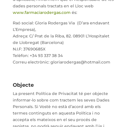
dades personals tractats en el Lloc web
www.farmaciarodergas.com
és:
Raó social: Gloria Rodergas Via
(D’ara endavant
L’Empresa),
Adreça: C/ Prat de la Riba, 82. 08901 L’Hospitalet
de Llobregat (Barcelona)
N.I.F: 37690685X
Telèfon: +34 93 337 38 34
Correu electrònic: gloriarodergas@hotmail.com
Objecte
La present Política de Privacitat té per objecte
informar-lo sobre com tractem les seves Dades
Personals. Si Vostè no està d’acord amb els
termes continguts en aquesta Política i no
accepta els mateixos en el seu procés de
registre, no podrà seguir endavant amb l’ús i