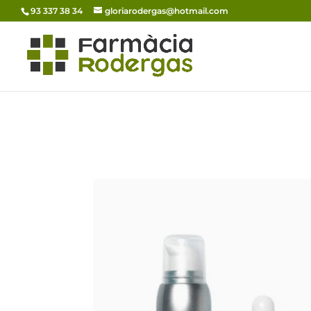
93 337 38 34
gloriarodergas@hotmail.com