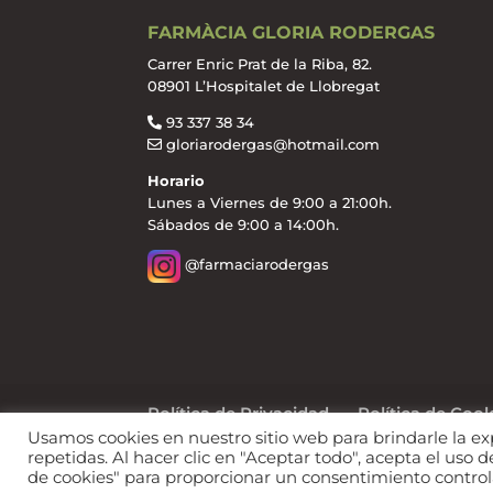
FARMÀCIA GLORIA RODERGAS
Carrer Enric Prat de la Riba, 82.
08901 L’Hospitalet de Llobregat
93 337 38 34
gloriarodergas@hotmail.com
Horario
Lunes a Viernes de 9:00 a 21:00h.
Sábados de 9:00 a 14:00h.
@farmaciarodergas
Política de Privacidad
Política de Coo
Usamos cookies en nuestro sitio web para brindarle la ex
repetidas. Al hacer clic en "Aceptar todo", acepta el uso
Web diseñada por © 2021,
Farmacia y Salud Dig
de cookies" para proporcionar un consentimiento control