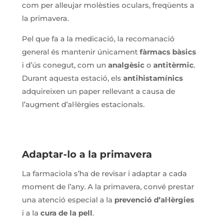
com per alleujar molèsties oculars, freqüents a
la primavera.
Pel que fa a la medicació, la recomanació
general és mantenir únicament
fàrmacs bàsics
i d’ús conegut, com un
analgèsic
o
antitèrmic
.
Durant aquesta estació, els
antihistamínics
adquireixen un paper rellevant a causa de
l’augment d’al·lèrgies estacionals.
Adaptar-lo a la primavera
La farmaciola s’ha de revisar i adaptar a cada
moment de l’any. A la primavera, convé prestar
una atenció especial a la
prevenció d’al·lèrgies
i a la
cura de la pell
.