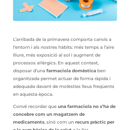
L’arribada de la primavera comporta canvis a
l’entorn i als nostres hàbits: més temps a l’aire
lliure, més exposició al sol i augment de
processos al·lèrgics. En aquest context,
disposar d’una
farmaciola domèstica
ben
organitzada permet actuar de forma ràpida i
adequada davant de molèsties lleus freqüents
en aquesta època.
Convé recordar que
una farmaciola no s’ha de
concebre com un magatzem de
medicaments
, sinó com un
recurs pràctic per
a la cura bàsica de la salut
a la llar.