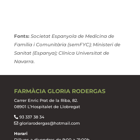
Fonts:
Societat Espanyola de Medicina de
Família i Comunitària (semFYC); Ministeri de
Sanitat (Espanya); Clínica Universitat de
Navarra
.
FARMÀCIA GLORIA RODERGAS
Carrer Enric Prat de la Riba, 82.
08901 L’Hospitalet de Llobregat
93 337 38 34
gloriarodergas@hotmail.com
Horari
Dilluns a divendres de 9:00 a 21:00h.