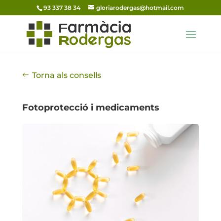
93 337 38 34
gloriarodergas@hotmail.com
Torna als consells
Fotoprotecció i medicaments