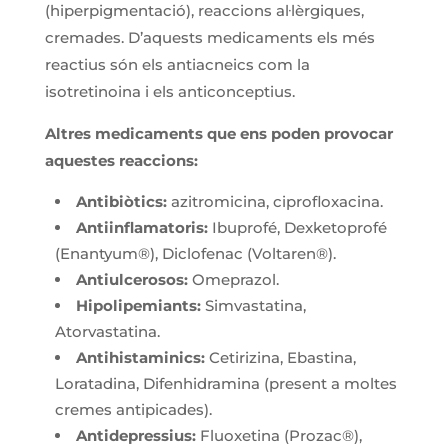
(hiperpigmentació), reaccions al·lèrgiques,
cremades. D’aquests medicaments els més
reactius són els antiacneics com la
isotretinoina i els anticonceptius.
Altres medicaments que ens poden provocar
aquestes reaccions:
Antibiòtics:
azitromicina, ciprofloxacina.
Antiinflamatoris:
Ibuprofé, Dexketoprofé
(Enantyum®), Diclofenac (Voltaren®).
Antiulcerosos:
Omeprazol.
Hipolipemiants:
Simvastatina,
Atorvastatina.
Antihistaminics:
Cetirizina, Ebastina,
Loratadina, Difenhidramina (present a moltes
cremes antipicades).
Antidepressius:
Fluoxetina (Prozac®),