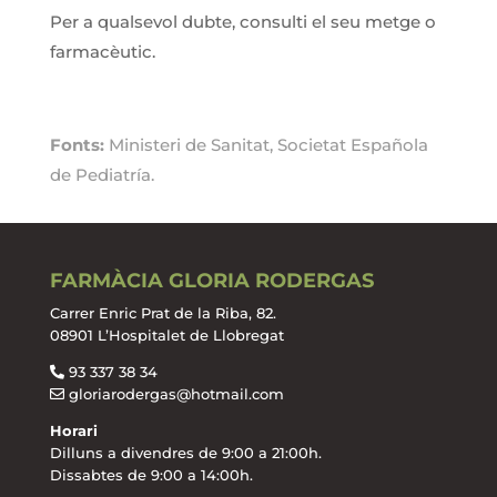
Per a qualsevol dubte, consulti el seu metge o
farmacèutic.
Fonts:
Ministeri de Sanitat, Societat Española
de Pediatría.
FARMÀCIA GLORIA RODERGAS
Carrer Enric Prat de la Riba, 82.
08901 L’Hospitalet de Llobregat
93 337 38 34
gloriarodergas@hotmail.com
Horari
Dilluns a divendres de 9:00 a 21:00h.
Dissabtes de 9:00 a 14:00h.