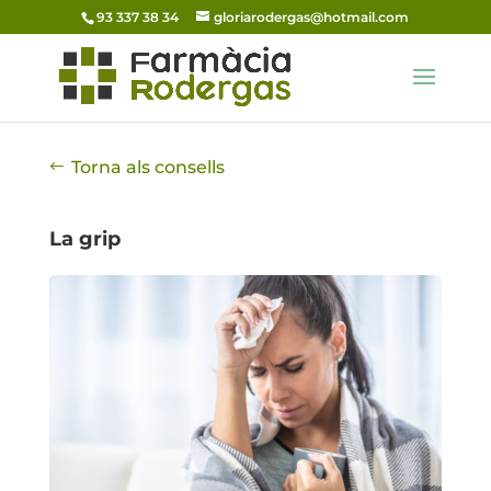
93 337 38 34
gloriarodergas@hotmail.com
Torna als consells
La grip