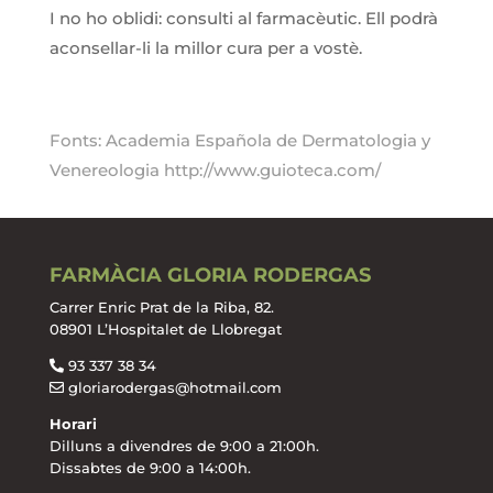
I no ho oblidi: consulti al farmacèutic. Ell podrà
aconsellar-li la millor cura per a vostè.
Fonts: Academia Española de Dermatologia y
Venereologia http://www.guioteca.com/
FARMÀCIA GLORIA RODERGAS
Carrer Enric Prat de la Riba, 82.
08901 L’Hospitalet de Llobregat
93 337 38 34
gloriarodergas@hotmail.com
Horari
Dilluns a divendres de 9:00 a 21:00h.
Dissabtes de 9:00 a 14:00h.