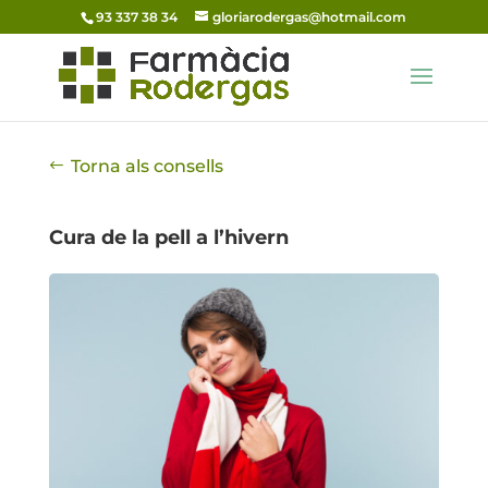
93 337 38 34
gloriarodergas@hotmail.com
Torna als consells
Cura de la pell a l’hivern