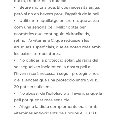
dutxa, i reduir-ne la duració.
Beure molta aigua. El cos necessita aigua,
però si no en bevem prou, l’agafarà de la pell.
Utilitzar maquillatge en crema, que actua
com una segona pell. Millor optar per
cosmètics que continguin hidroxiàcids,
retinol i/o vitamina C, que redueixen les
arrugues superficials, que es noten més amb
les baixes temperatures.
No oblidar la protecció solar. Els raigs del
sol segueixen incidint en la nostra pell a
l’hivern i serà necessari seguir protegint-nos
d’ells, encara que una protecció entre SPF15 i
20 pot ser suficient.
No abusar de l’exfoliació a l’hivern, ja que la
pell pot quedar més sensible.
Afegir a la dieta complements orals amb
vitamines antioxidants dels grups A, B, C i E