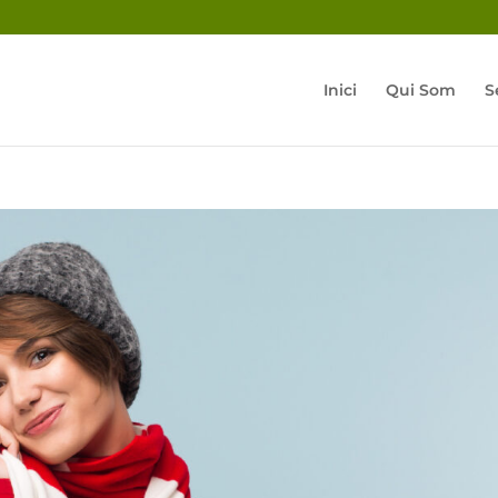
Inici
Qui Som
S