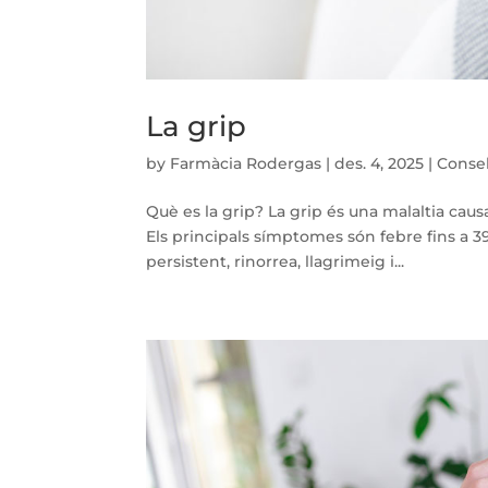
La grip
by
Farmàcia Rodergas
|
des. 4, 2025
|
Consel
Què es la grip? La grip és una malaltia caus
Els principals símptomes són febre fins a 39
persistent, rinorrea, llagrimeig i...