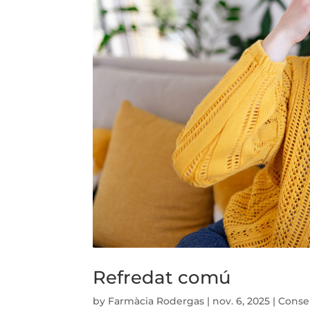
Refredat comú
by
Farmàcia Rodergas
|
nov. 6, 2025
|
Consel