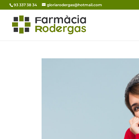
93 337 38 34
gloriarodergas@hotmail.com